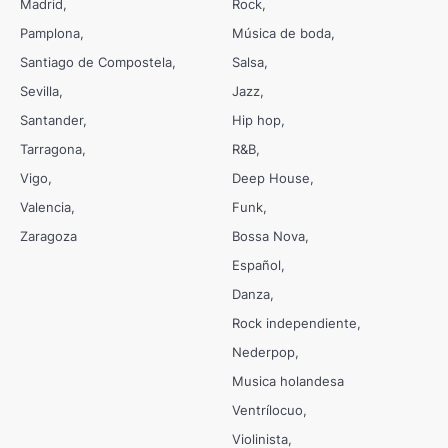
Madrid
Rock
Pamplona
Música de boda
Santiago de Compostela
Salsa
Sevilla
Jazz
Santander
Hip hop
Tarragona
R&B
Vigo
Deep House
Valencia
Funk
Zaragoza
Bossa Nova
Español
Danza
Rock independiente
Nederpop
Musica holandesa
Ventrílocuo
Violinista