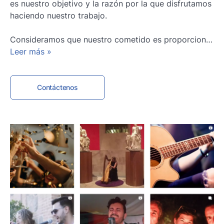
es nuestro objetivo y la razón por la que disfrutamos
haciendo nuestro trabajo.
Consideramos que nuestro cometido es proporcionar
el servicio más adecuado para cada evento. Esto lo
Leer más
»
conseguimos estudiando juntos las posibilidades, sus
necesidades y el presupuesto del que dispone.
Contáctenos