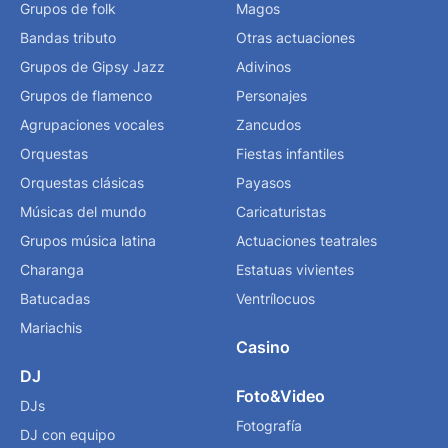
Grupos de folk
Magos
Bandas tributo
Otras actuaciones
Grupos de Gipsy Jazz
Adivinos
Grupos de flamenco
Personajes
Agrupaciones vocales
Zancudos
Orquestas
Fiestas infantiles
Orquestas clásicas
Payasos
Músicas del mundo
Caricaturistas
Grupos música latina
Actuaciones teatrales
Charanga
Estatuas vivientes
Batucadas
Ventrílocuos
Mariachis
Casino
DJ
Foto&Video
DJs
Fotografía
DJ con equipo