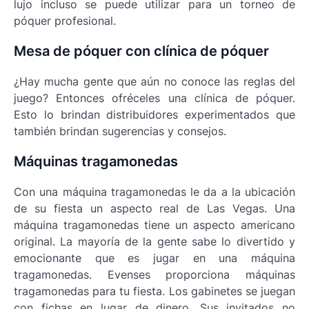
lujo incluso se puede utilizar para un torneo de
póquer profesional.
Mesa de póquer con clínica de póquer
¿Hay mucha gente que aún no conoce las reglas del
juego? Entonces ofréceles una clínica de póquer.
Esto lo brindan distribuidores experimentados que
también brindan sugerencias y consejos.
Máquinas tragamonedas
Con una máquina tragamonedas le da a la ubicación
de su fiesta un aspecto real de Las Vegas. Una
máquina tragamonedas tiene un aspecto americano
original. La mayoría de la gente sabe lo divertido y
emocionante que es jugar en una máquina
tragamonedas. Evenses proporciona máquinas
tragamonedas para tu fiesta. Los gabinetes se juegan
con fichas en lugar de dinero. Sus invitados no