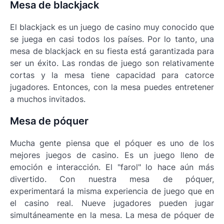
Mesa de blackjack
El blackjack es un juego de casino muy conocido que
se juega en casi todos los países. Por lo tanto, una
mesa de blackjack en su fiesta está garantizada para
ser un éxito. Las rondas de juego son relativamente
cortas y la mesa tiene capacidad para catorce
jugadores. Entonces, con la mesa puedes entretener
a muchos invitados.
Mesa de póquer
Mucha gente piensa que el póquer es uno de los
mejores juegos de casino. Es un juego lleno de
emoción e interacción. El "farol" lo hace aún más
divertido. Con nuestra mesa de póquer,
experimentará la misma experiencia de juego que en
el casino real. Nueve jugadores pueden jugar
simultáneamente en la mesa. La mesa de póquer de