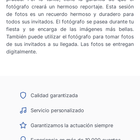
fotógrafo creará un hermoso reportaje. Esta sesión
de fotos es un recuerdo hermoso y duradero para
todos sus invitados. El fotógrafo se pasea durante tu
fiesta y se encarga de las imágenes más bellas.
También puede utilizar el fotógrafo para tomar fotos
de sus invitados a su llegada. Las fotos se entregan
digitalmente.
Calidad garantizada
Servicio personalizado
Garantizamos la actuación siempre