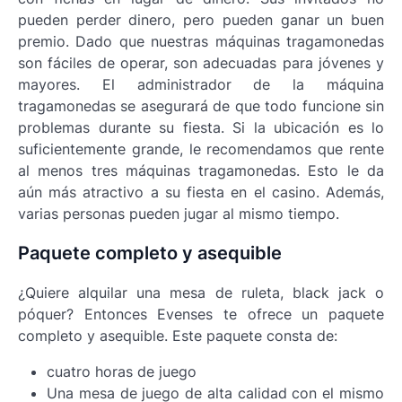
pueden perder dinero, pero pueden ganar un buen
premio. Dado que nuestras máquinas tragamonedas
son fáciles de operar, son adecuadas para jóvenes y
mayores. El administrador de la máquina
tragamonedas se asegurará de que todo funcione sin
problemas durante su fiesta. Si la ubicación es lo
suficientemente grande, le recomendamos que rente
al menos tres máquinas tragamonedas. Esto le da
aún más atractivo a su fiesta en el casino. Además,
varias personas pueden jugar al mismo tiempo.
Paquete completo y asequible
¿Quiere alquilar una mesa de ruleta, black jack o
póquer? Entonces Evenses te ofrece un paquete
completo y asequible. Este paquete consta de:
cuatro horas de juego
Una mesa de juego de alta calidad con el mismo