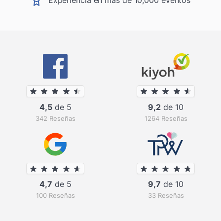
Experiencia en más de 10,000 eventos
4,5
de 5
9,2
de 10
342 Reseñas
1264 Reseñas
4,7
de 5
9,7
de 10
100 Reseñas
33 Reseñas