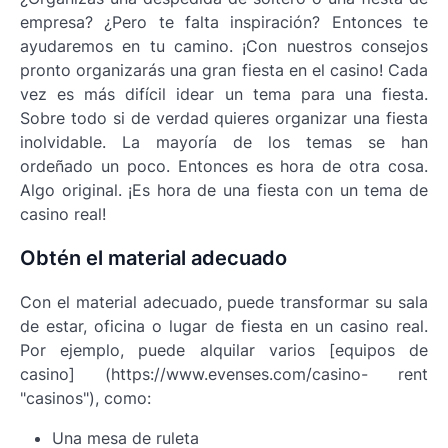
empresa? ¿Pero te falta inspiración? Entonces te
ayudaremos en tu camino. ¡Con nuestros consejos
pronto organizarás una gran fiesta en el casino! Cada
vez es más difícil idear un tema para una fiesta.
Sobre todo si de verdad quieres organizar una fiesta
inolvidable. La mayoría de los temas se han
ordeñado un poco. Entonces es hora de otra cosa.
Algo original. ¡Es hora de una fiesta con un tema de
casino real!
Obtén el material adecuado
Con el material adecuado, puede transformar su sala
de estar, oficina o lugar de fiesta en un casino real.
Por ejemplo, puede alquilar varios [equipos de
casino] (https://www.evenses.com/casino- rent
"casinos"), como:
Una mesa de ruleta