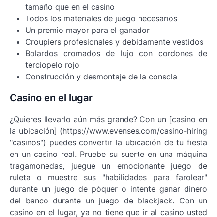
tamaño que en el casino
Todos los materiales de juego necesarios
Un premio mayor para el ganador
Croupiers profesionales y debidamente vestidos
Bolardos cromados de lujo con cordones de
terciopelo rojo
Construcción y desmontaje de la consola
Casino en el lugar
¿Quieres llevarlo aún más grande? Con un [casino en
la ubicación] (https://www.evenses.com/casino-hiring
"casinos") puedes convertir la ubicación de tu fiesta
en un casino real. Pruebe su suerte en una máquina
tragamonedas, juegue un emocionante juego de
ruleta o muestre sus "habilidades para farolear"
durante un juego de póquer o intente ganar dinero
del banco durante un juego de blackjack. Con un
casino en el lugar, ya no tiene que ir al casino usted