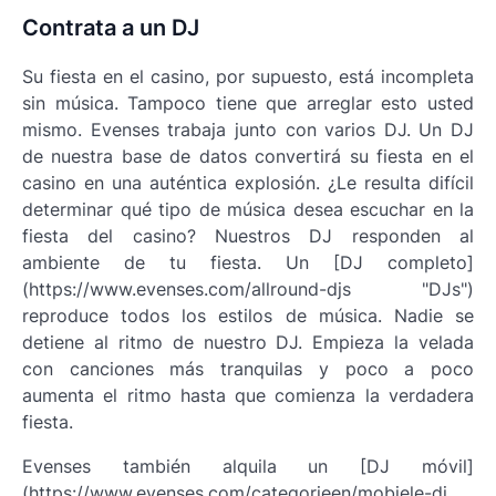
Contrata a un DJ
Su fiesta en el casino, por supuesto, está incompleta
sin música. Tampoco tiene que arreglar esto usted
mismo. Evenses trabaja junto con varios DJ. Un DJ
de nuestra base de datos convertirá su fiesta en el
casino en una auténtica explosión. ¿Le resulta difícil
determinar qué tipo de música desea escuchar en la
fiesta del casino? Nuestros DJ responden al
ambiente de tu fiesta. Un [DJ completo]
(https://www.evenses.com/allround-djs "DJs")
reproduce todos los estilos de música. Nadie se
detiene al ritmo de nuestro DJ. Empieza la velada
con canciones más tranquilas y poco a poco
aumenta el ritmo hasta que comienza la verdadera
fiesta.
Evenses también alquila un [DJ móvil]
(https://www.evenses.com/categorieen/mobiele-dj