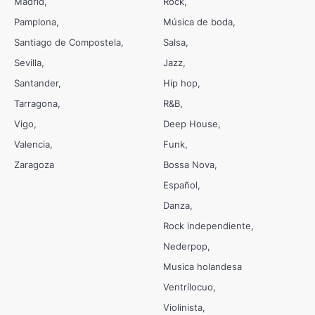
Madrid
Rock
Pamplona
Música de boda
Santiago de Compostela
Salsa
Sevilla
Jazz
Santander
Hip hop
Tarragona
R&B
Vigo
Deep House
Valencia
Funk
Zaragoza
Bossa Nova
Español
Danza
Rock independiente
Nederpop
Musica holandesa
Ventrílocuo
Violinista