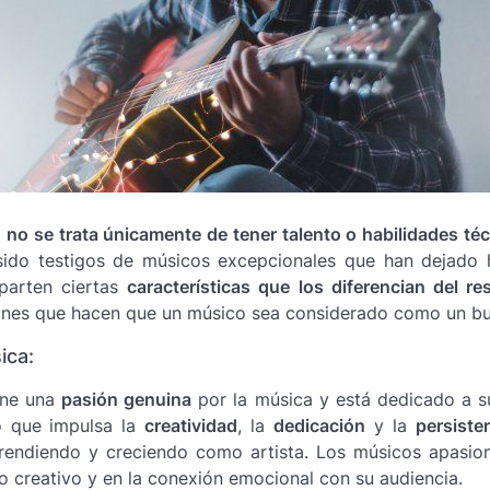
o
no se trata únicamente de tener talento o habilidades té
 sido testigos de músicos excepcionales que han dejado 
parten ciertas
características que los diferencian del re
nes que hacen que un músico sea considerado como un bu
ica:
ene una
pasión genuina
por la música y está dedicado a su
 que impulsa la
creatividad
, la
dedicación
y la
persiste
rendiendo y creciendo como artista. Los músicos apasio
so creativo y en la conexión emocional con su audiencia.