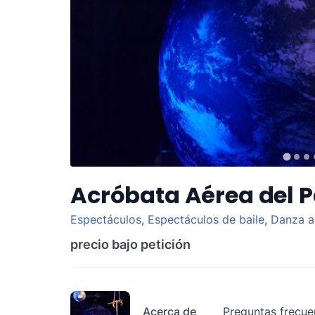
Acróbata Aérea del P
Espectáculos
,
Espectáculos de baile
,
Danza a
precio bajo petición
Acerca de
Preguntas frecue