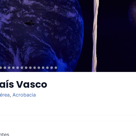
aís Vasco
érea
,
Acrobacia
ntes