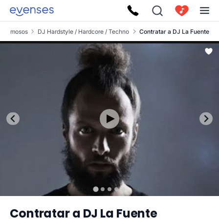
J famosos
DJ Hardstyle / Hardcore / Techno
Contratar a DJ La Fuente
Contratar a DJ La Fuente