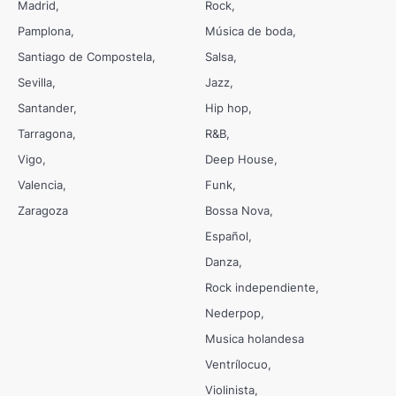
Madrid
Rock
Pamplona
Música de boda
Santiago de Compostela
Salsa
Sevilla
Jazz
Santander
Hip hop
Tarragona
R&B
Vigo
Deep House
Valencia
Funk
Zaragoza
Bossa Nova
Español
Danza
Rock independiente
Nederpop
Musica holandesa
Ventrílocuo
Violinista