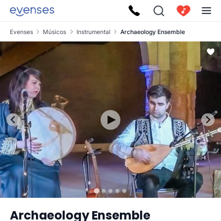
Evenses
Músicos
Instrumental
Archaeology Ensemble
Archaeology Ensemble