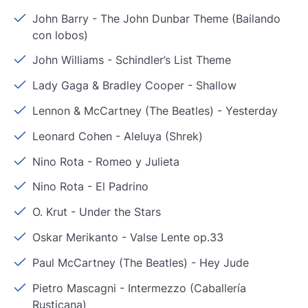
John Barry
-
The John Dunbar Theme (Bailando
con lobos)
John Williams
-
Schindler’s List Theme
Lady Gaga & Bradley Cooper
-
Shallow
Lennon & McCartney (The Beatles)
-
Yesterday
Leonard Cohen
-
Aleluya (Shrek)
Nino Rota
-
Romeo y Julieta
Nino Rota
-
El Padrino
O. Krut
-
Under the Stars
Oskar Merikanto
-
Valse Lente op.33
Paul McCartney (The Beatles)
-
Hey Jude
Pietro Mascagni
-
Intermezzo (Caballería
Rusticana)