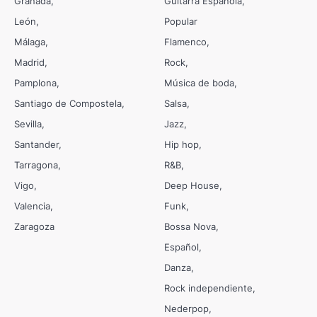
Granada
Guitarra Española
León
Popular
Málaga
Flamenco
Madrid
Rock
Pamplona
Música de boda
Santiago de Compostela
Salsa
Sevilla
Jazz
Santander
Hip hop
Tarragona
R&B
Vigo
Deep House
Valencia
Funk
Zaragoza
Bossa Nova
Español
Danza
Rock independiente
Nederpop