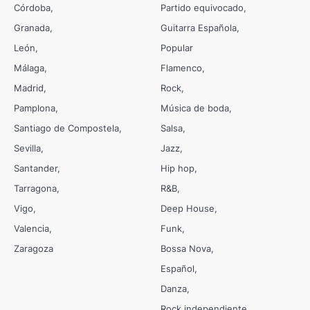
Córdoba
Partido equivocado
Granada
Guitarra Española
León
Popular
Málaga
Flamenco
Madrid
Rock
Pamplona
Música de boda
Santiago de Compostela
Salsa
Sevilla
Jazz
Santander
Hip hop
Tarragona
R&B
Vigo
Deep House
Valencia
Funk
Zaragoza
Bossa Nova
Español
Danza
Rock independiente