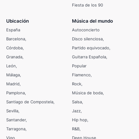
Fiesta de los 90
Ubicación
Música del mundo
España
Autoconcierto
Barcelona
Disco silenciosa
Córdoba
Partido equivocado
Granada
Guitarra Española
León
Popular
Málaga
Flamenco
Madrid
Rock
Pamplona
Música de boda
Santiago de Compostela
Salsa
Sevilla
Jazz
Santander
Hip hop
Tarragona
R&B
Vigo
Deep House