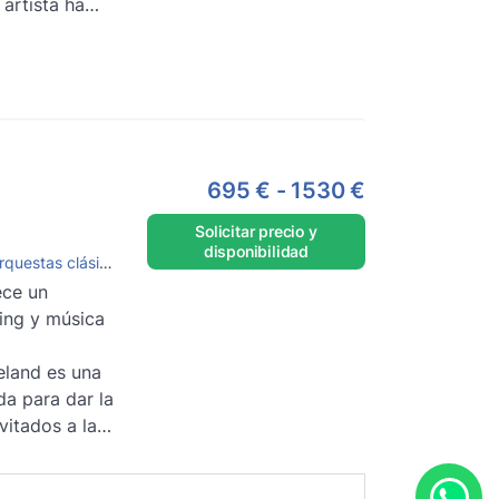
 artista ha
gancia de la
er más
695 €
-
1530 €
Solicitar precio y
disponibilidad
questas clásicas
ece un
ing y música
eland es una
a para dar la
vitados a la
 más