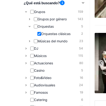
¿Qué está buscando?
1
Grupos
159
Grupos por género
143
Orquestas
5
Orquestas clásicas
2
Músicas del mundo
23
DJ
54
Músicos
115
Actuaciones
80
Casino
5
Foto&Video
16
Audiovisuales
24
Famosos
19
Catering
6