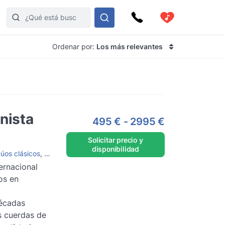
Ordenar por:
Los más relevantes
inista
495 €
-
2995 €
Solicitar precio y
disponibilidad
úos clásicos
,
Violinistas
,
Orquestas clásicas
,
Grupos de música para
ternacional
os en
écadas
s cuerdas de