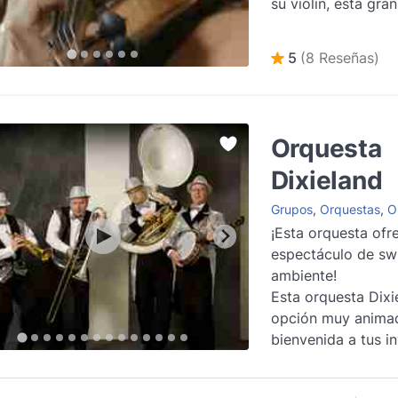
su violín, esta gran
entrelazado la ele
música clásic...
Le
5
(8 Reseñas)
Orquesta
Dixieland
Grupos
,
Orquestas
,
Or
¡Esta orquesta ofr
espectáculo de sw
ambiente!
Esta orquesta Dixi
opción muy animad
bienvenida a tus in
fiesta, recepción o
inauguració...
Leer