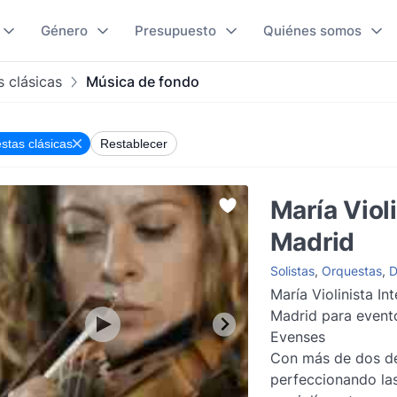
Género
Presupuesto
Quiénes somos
 clásicas
Música de fondo
stas clásicas
Restablecer
María Viol
Madrid
Solistas
,
Orquestas
,
D
María Violinista In
Madrid para event
Evenses
Con más de dos d
perfeccionando la