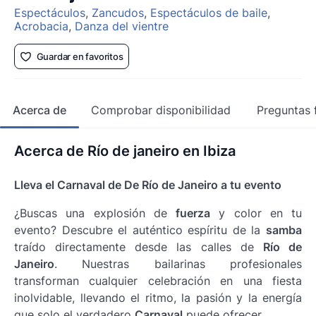
Espectáculos
,
Zancudos
,
Espectáculos de baile
,
Acrobacia
,
Danza del vientre
Guardar en favoritos
Acerca de
Comprobar disponibilidad
Preguntas 
Acerca de Río de janeiro en Ibiza
Lleva el Carnaval de De Río de Janeiro a tu evento
¿Buscas una explosión de
fuerza
y color en tu
evento? Descubre el auténtico espíritu de la
samba
traído directamente desde las calles de
Río de
Janeiro
. Nuestras bailarinas profesionales
transforman cualquier celebración en una fiesta
inolvidable, llevando el ritmo, la pasión y la energía
que solo el verdadero
Carnaval
puede ofrecer.