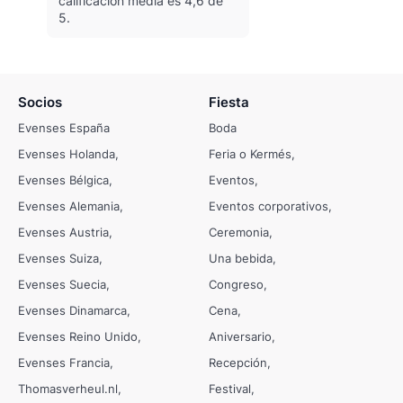
calificación media es 4,6 de
5.
Socios
Fiesta
Evenses España
Boda
Evenses Holanda
Feria o Kermés
Evenses Bélgica
Eventos
Evenses Alemania
Eventos corporativos
Evenses Austria
Ceremonia
Evenses Suiza
Una bebida
Evenses Suecia
Congreso
Evenses Dinamarca
Cena
Evenses Reino Unido
Aniversario
Evenses Francia
Recepción
Thomasverheul.nl
Festival