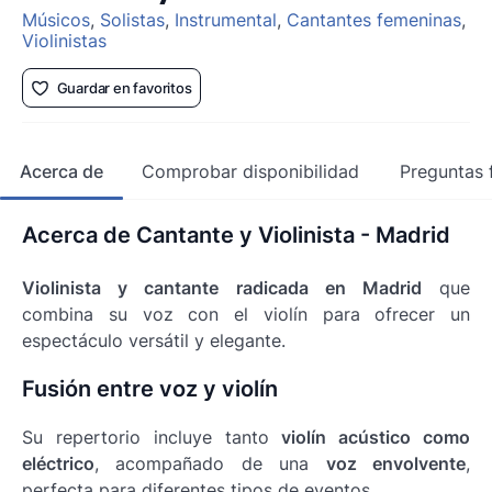
Músicos
,
Solistas
,
Instrumental
,
Cantantes femeninas
,
Violinistas
Guardar en favoritos
Acerca de
Comprobar disponibilidad
Preguntas 
Acerca de Cantante y Violinista - Madrid
Violinista y cantante radicada en Madrid
que
combina su voz con el violín para ofrecer un
espectáculo versátil y elegante.
Fusión entre voz y violín
Su repertorio incluye tanto
violín acústico como
eléctrico
, acompañado de una
voz envolvente
,
perfecta para diferentes tipos de eventos.