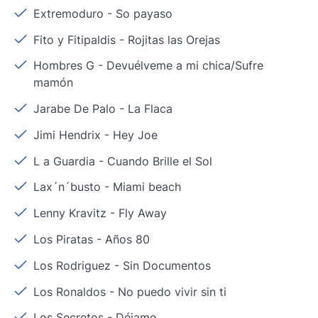
Extremoduro
-
So payaso
Fito y Fitipaldis
-
Rojitas las Orejas
Hombres G
-
Devuélveme a mi chica/Sufre
mamón
Jarabe De Palo
-
La Flaca
Jimi Hendrix
-
Hey Joe
L a Guardia
-
Cuando Brille el Sol
Lax´n´busto
-
Miami beach
Lenny Kravitz
-
Fly Away
Los Piratas
-
Años 80
Los Rodriguez
-
Sin Documentos
Los Ronaldos
-
No puedo vivir sin ti
Los Secretos
-
Déjame