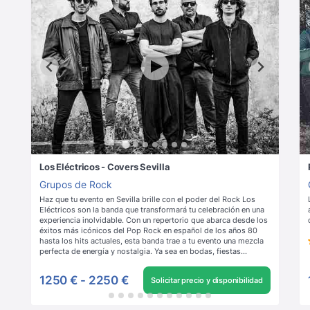
Los Eléctricos - Covers Sevilla
Grupos de Rock
Haz que tu evento en Sevilla brille con el poder del Rock Los
Eléctricos son la banda que transformará tu celebración en una
experiencia inolvidable. Con un repertorio que abarca desde los
éxitos más icónicos del Pop Rock en español de los años 80
hasta los hits actuales, esta banda trae a tu evento una mezcla
perfecta de energía y nostalgia. Ya sea en bodas, fiestas
privadas o conciertos públicos, Los Eléctricos se adaptan a
cualquier ocasión, garantizando una atmósfera cargada de
1250 €
-
2250 €
Solicitar precio y disponibilidad
buena música y emociones.
Leer más