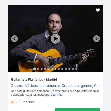
Guitarrista Flamenco - Madrid
Grupos
,
Músicos
,
Instrumental
,
Grupos por género
,
Guitarristas
Con este guitarrista flamenco tu fiesta tendrá ese ambiente tranquilo
y acogedor para tus invitados.
Leer más
5
(3 Reseñas)