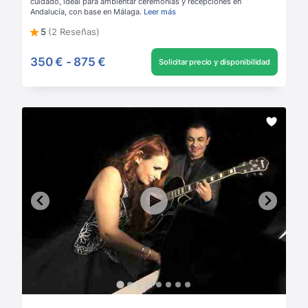
cuidado, ideal para ambientar ceremonias y recepciones en
Andalucía, con base en Málaga.
Leer más
5
(2 Reseñas)
350 €
-
875 €
Solicitar precio y disponibilidad