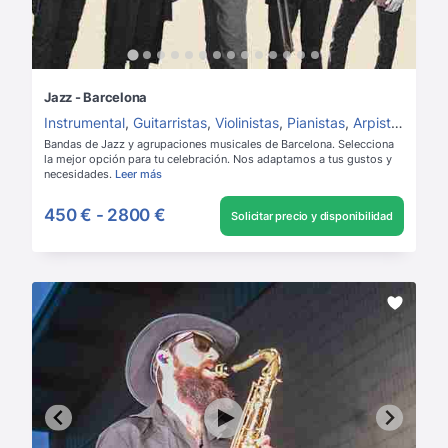
Jazz - Barcelona
Instrumental
,
Guitarristas
,
Violinistas
,
Pianistas
,
Arpistas
,
Saxo
Bandas de Jazz y agrupaciones musicales de Barcelona. Selecciona
la mejor opción para tu celebración. Nos adaptamos a tus gustos y
necesidades.
Leer más
450 €
-
2800 €
Solicitar precio y disponibilidad