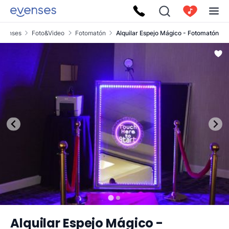
Evenses
Foto&Video
Fotomatón
Alquilar Espejo Mágico - Fotomatón
Alquilar Espejo Mágico -