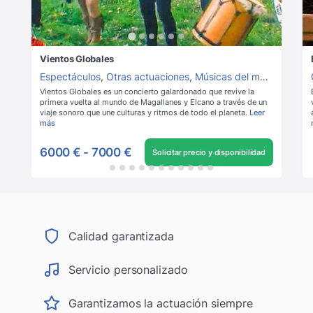
Vientos Globales
Espectáculos
,
Otras actuaciones
,
Músicas del mundo
,
Cant
Vientos Globales es un concierto galardonado que revive la
primera vuelta al mundo de Magallanes y Elcano a través de un
viaje sonoro que une culturas y ritmos de todo el planeta.
Leer
más
6000 €
-
7000 €
Solicitar precio y disponibilidad
Calidad garantizada
Servicio personalizado
Garantizamos la actuación siempre