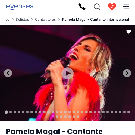
sicos
Solistas
Cantautores
Pamela Magal - Cantante internacional
Pamela Magal - Cantante