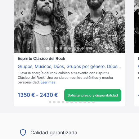
Espíritu Clásico del Rock
Grupos
,
Músicos
,
Dúos
,
Grupos por género
,
Dúos pop
,
Grup
¡Lleva la energía del rock clásico a tu evento con Espíritu
Clásico del Rock! Una banda con sonido auténtico y mucha
personalidad.
Leer más
1350 €
-
2430 €
Solicitar precio y disponibilidad
Calidad garantizada