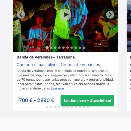
Banda de Versiones – Tarragona
Cantantes masculinos
,
Grupos de versiones
Banda de versiones con un espectáculo continuo, sin pausas,
que mezcla pop, rock, reggaetón y electrónica en directo. Más
de 70 temas por pase, enlazados con energía y profesionalidad.
Ideal para fiestas, bodas, festivales y celebraciones donde la
música no debe parar.
Leer más
1700 €
-
2890 €
Solicitar precio y disponibilidad