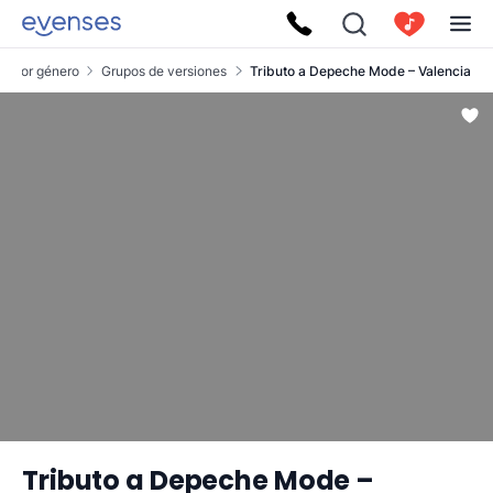
s por género
Grupos de versiones
Tributo a Depeche Mode – Valencia
Tributo a Depeche Mode –