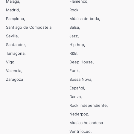
Málaga
Flamenco
Madrid
Rock
Pamplona
Música de boda
Santiago de Compostela
Salsa
Sevilla
Jazz
Santander
Hip hop
Tarragona
R&B
Vigo
Deep House
Valencia
Funk
Zaragoza
Bossa Nova
Español
Danza
Rock independiente
Nederpop
Musica holandesa
Ventrílocuo