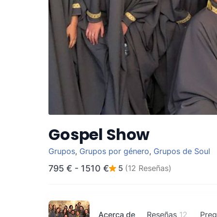
Gospel Show
Grupos
,
Grupos por género
,
Grupos de Soul
795 €
-
1510 €
5
(12 Reseñas)
Acerca de
Reseñas
12
Preg