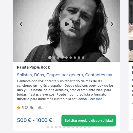
Panita Pop & Rock
Solistas
,
Dúos
,
Grupos por género
,
Cantantes masculinos
,
C
Cantante con voz potente y un repertorio de más de 100
canciones en inglés y español. Desde clásicos pop-rock de los
80s y 90s hasta los hits actuales, crea el ambiente ideal para
bodas, fiestas y eventos. Puede ir como solista o formato
dúo/trío para darle más cuerpo a la actuación.
Leer más
5
(8 Reseñas)
500 €
-
1000 €
Solicitar precio y disponibilidad