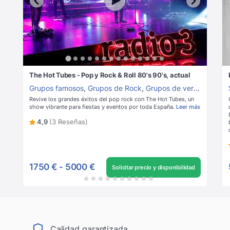
The Hot Tubes - Pop y Rock & Roll 80's 90's, actual
Grupos famosos
,
Grupos de Rock
,
Grupos de versiones
,
Gru
Revive los grandes éxitos del pop rock con The Hot Tubes, un
show vibrante para fiestas y eventos por toda España.
Leer más
4,9
(3 Reseñas)
1750 €
-
5000 €
Solicitar precio y disponibilidad
Calidad garantizada