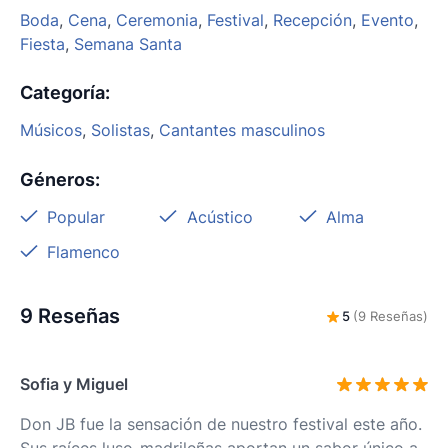
Boda
,
Cena
,
Ceremonia
,
Festival
,
Recepción
,
Evento
,
Fiesta
,
Semana Santa
Categoría
:
Músicos
,
Solistas
,
Cantantes masculinos
Géneros
:
Popular
Acústico
Alma
Flamenco
9 Reseñas
5
(9 Reseñas)
Sofia y Miguel
Don JB fue la sensación de nuestro festival este año.
Sus raíces luso-madrileñas aportan un sabor único a