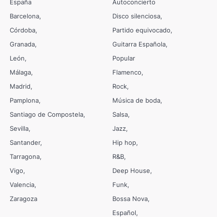
España
Autoconcierto
Barcelona
Disco silenciosa
Córdoba
Partido equivocado
Granada
Guitarra Española
León
Popular
Málaga
Flamenco
Madrid
Rock
Pamplona
Música de boda
Santiago de Compostela
Salsa
Sevilla
Jazz
Santander
Hip hop
Tarragona
R&B
Vigo
Deep House
Valencia
Funk
Zaragoza
Bossa Nova
Español