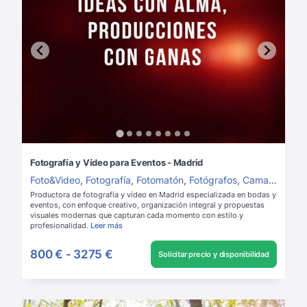
Fotografía y Vídeo para Eventos - Madrid
Foto&Video
,
Fotografía
,
Fotomatón
,
Fotógrafos
,
Camarógrafos
Productora de fotografía y vídeo en Madrid especializada en bodas y
eventos, con enfoque creativo, organización integral y propuestas
visuales modernas que capturan cada momento con estilo y
profesionalidad.
Leer más
800 €
-
3275 €
Solicitar precio y disponibilidad