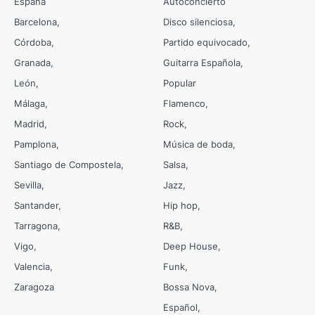
España
Autoconcierto
Barcelona
Disco silenciosa
Córdoba
Partido equivocado
Granada
Guitarra Española
León
Popular
Málaga
Flamenco
Madrid
Rock
Pamplona
Música de boda
Santiago de Compostela
Salsa
Sevilla
Jazz
Santander
Hip hop
Tarragona
R&B
Vigo
Deep House
Valencia
Funk
Zaragoza
Bossa Nova
Español