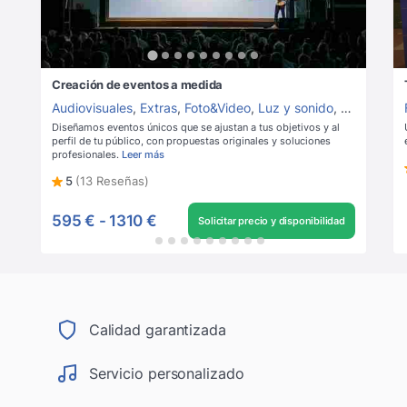
Creación de eventos a medida
Audiovisuales
,
Extras
,
Foto&Video
,
Luz y sonido
,
Alquiler de
Diseñamos eventos únicos que se ajustan a tus objetivos y al
perfil de tu público, con propuestas originales y soluciones
profesionales.
Leer más
5
(13 Reseñas)
595 €
-
1310 €
Solicitar precio y disponibilidad
Calidad garantizada
Servicio personalizado