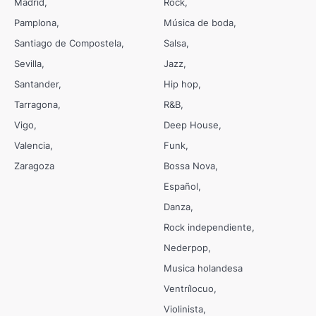
Madrid
Rock
Pamplona
Música de boda
Santiago de Compostela
Salsa
Sevilla
Jazz
Santander
Hip hop
Tarragona
R&B
Vigo
Deep House
Valencia
Funk
Zaragoza
Bossa Nova
Español
Danza
Rock independiente
Nederpop
Musica holandesa
Ventrílocuo
Violinista