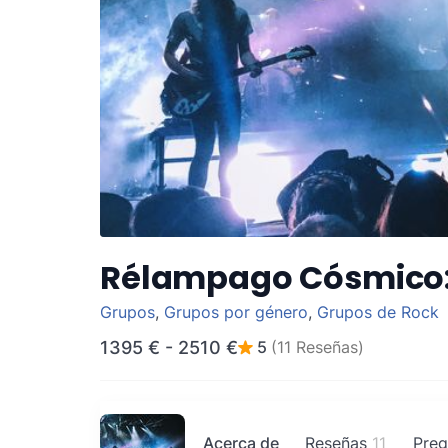
Rélampago Cósmico:
Grupos
,
Grupos por género
,
Grupos de Rock
1395 €
-
2510 €
5
(11 Reseñas)
Acerca de
Reseñas
11
Preg