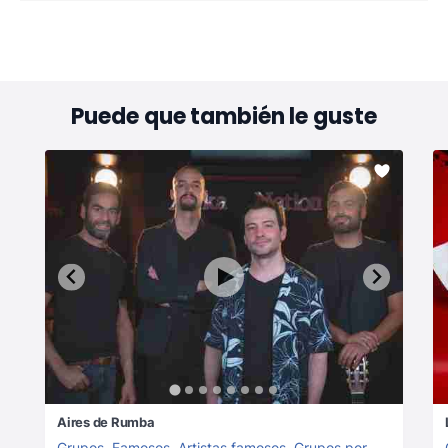
Puede que también le guste
Aires de Rumba
Grupos
,
Famosos
,
Artistas famosos
,
Grupos por género
,
Gru