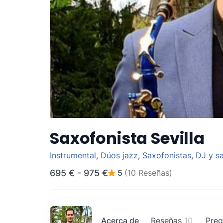
Saxofonista Sevilla
Instrumental
,
Dúos jazz
,
Saxofonistas
,
DJ y s
695 €
-
975 €
5
(10 Reseñas)
Acerca de
Reseñas
10
Preg