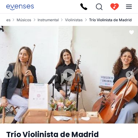
venses
Músicos
Instrumental
Violinistas
Trío Violinista de Madrid
Trío Violinista de Madrid