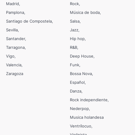
Madrid
Rock
Pamplona
Música de boda
Santiago de Compostela
Salsa
Sevilla
Jazz
Santander
Hip hop
Tarragona
R&B
Vigo
Deep House
Valencia
Funk
Zaragoza
Bossa Nova
Español
Danza
Rock independiente
Nederpop
Musica holandesa
Ventrílocuo
Violinista