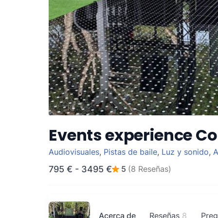
Events experience Cos
Audiovisuales
,
Pistas de baile
,
Luz y sonido
,
A
795 €
-
3495 €
5
(8 Reseñas)
Acerca de
Reseñas
8
Preg