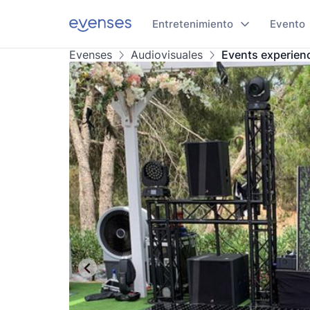
Entretenimiento
Evento
Evenses
Audiovisuales
Events experienc