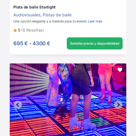
Pista de baile Starlight
Audiovisuales
,
Pistas de baile
Una opción elegante y a medida para tu evento
Leer más
5
(8 Reseñas)
695 €
-
4300 €
Solicitar precio y disponibilidad