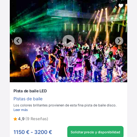
Pista de baile LED
Pistas de baile
Los colores brillantes provienen de esta fina pista de baile disco.
Leer más
4,9
(9 Reseñas)
1150 €
-
3200 €
Solicitar precio y disponibilidad