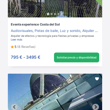
Events experience Costa del Sol
Audiovisuales
,
Pistas de baile
,
Luz y sonido
,
Alquiler de luz y sonido
Alquiler de efectos y tecnología para fiestas privadas y empresas
Leer más
5
(8 Reseñas)
795 €
-
3495 €
Solicitar precio y disponibilidad