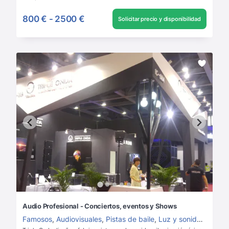
800 €
-
2500 €
Solicitar precio y disponibilidad
Audio Profesional - Conciertos, eventos y Shows
Famosos
,
Audiovisuales
,
Pistas de baile
,
Luz y sonido
,
Alquile