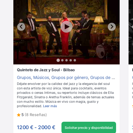
Quinteto de Jazz y Soul - Bilbao
Grupos
,
Músicos
,
Grupos por género
,
Grupos de Jazz
Déjate envolver por la calidez del jazz y la elegancia del soul
con esta artista de voz única. Ideal para cocktails, eventos
privados o cenas íntimas, su repertorio incluye clásicos de Ella
Fitzgerald, Sinatra o Aretha Franklin, además de temas actuales
con mucho estilo. Música en vivo con magia, gusto y
profesionalidad.
Leer más
5
(8 Reseñas)
1200 €
-
2000 €
Solicitar precio y disponibilidad