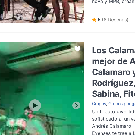
nova y MPB, crean
únicos para bodas,
eventos corporativ
5
(8 Reseñas)
Los Calama
mejor de 
Calamaro 
Rodríguez
Sabina, Fito
Grupos
,
Grupos por g
Un tributo divertid
sofisticado al univ
Andrés Calamaro
Evenses te trae a 