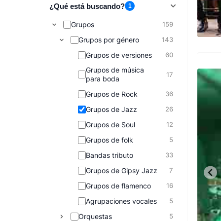
¿Qué está buscando?
1
Grupos
159
Grupos por género
143
Grupos de versiones
60
Grupos de música
17
para boda
Grupos de Rock
36
Grupos de Jazz
26
Grupos de Soul
12
Grupos de folk
5
Bandas tributo
33
Grupos de Gipsy Jazz
7
Grupos de flamenco
16
Agrupaciones vocales
5
Orquestas
5