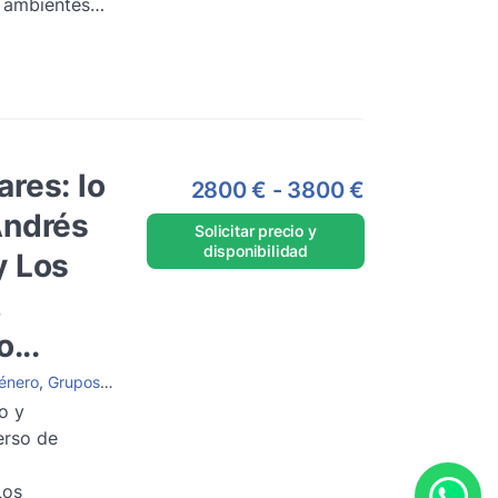
 ambientes
 cócteles y
os.
Leer más
res: lo
2800 €
-
3800 €
Andrés
Solicitar precio y
disponibilidad
y Los
,
...
énero
,
Grupos de Jazz
,
Grupos de Rock
,
Grupos de versiones
o y
erso de
Los