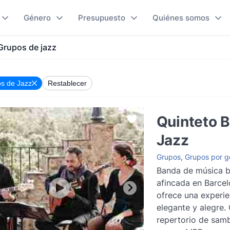
Género
Presupuesto
Quiénes somos
Grupos de jazz
s de Jazz
Restablecer
Quinteto B
Jazz
Grupos
,
Grupos por g
Banda de música b
afincada en Barce
ofrece una experie
elegante y alegre.
repertorio de sam