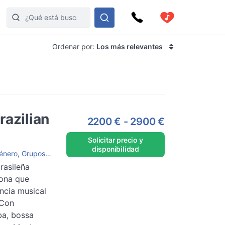
Ordenar por:
Los más relevantes
razilian
2200 €
-
2900 €
Solicitar precio y
disponibilidad
énero
,
Grupos de Jazz
,
Agrupaciones vocales
rasileña
lona que
ncia musical
 Con
ba, bossa