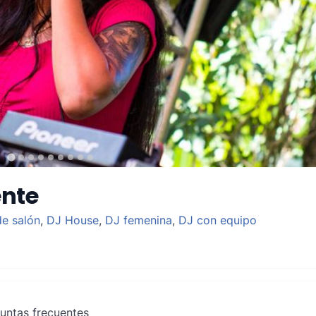
ente
e salón
,
DJ House
,
DJ femenina
,
DJ con equipo
untas frecuentes