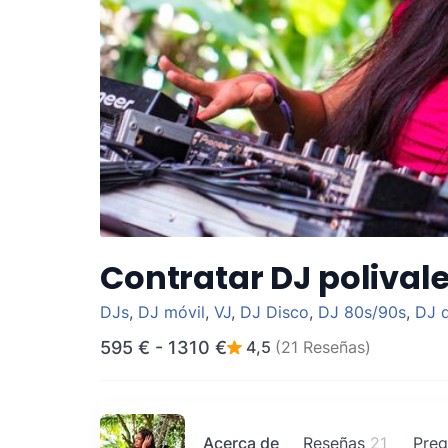
Contratar DJ polival
DJs
,
DJ móvil
,
VJ
,
DJ Disco
,
DJ 80s/90s
,
DJ d
595 €
-
1310 €
4,5
(21 Reseñas)
Acerca de
Reseñas
21
Preg