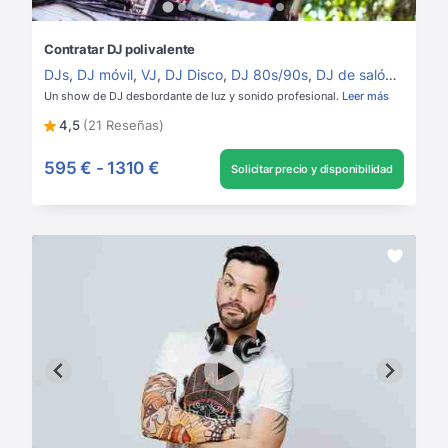
Contratar DJ polivalente
DJs
,
DJ móvil
,
VJ
,
DJ Disco
,
DJ 80s/90s
,
DJ de salón
,
DJ Ho
Un show de DJ desbordante de luz y sonido profesional.
Leer más
4,5
(21 Reseñas)
595 €
-
1310 €
Solicitar precio y disponibilidad