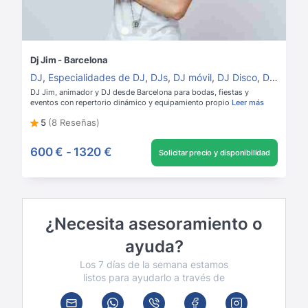
Dj Jim - Barcelona
DJ
,
Especialidades de DJ
,
DJs
,
DJ móvil
,
DJ Disco
,
DJ House
DJ Jim, animador y DJ desde Barcelona para bodas, fiestas y
eventos con repertorio dinámico y equipamiento propio
Leer más
5
(8 Reseñas)
600 €
-
1320 €
Solicitar precio y disponibilidad
¿Necesita asesoramiento o
ayuda?
Los 7 días de la semana estamos
listos para ayudarlo a través de