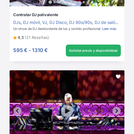
Contratar DJ polivalente
DJs
,
DJ móvil
,
VJ
,
DJ Disco
,
DJ 80s/90s
,
DJ de salón
,
DJ Ho
Un show de DJ desbordante de luz y sonido profesional.
Leer más
4,5
(21 Reseñas)
595 €
-
1310 €
Solicitar precio y disponibilidad