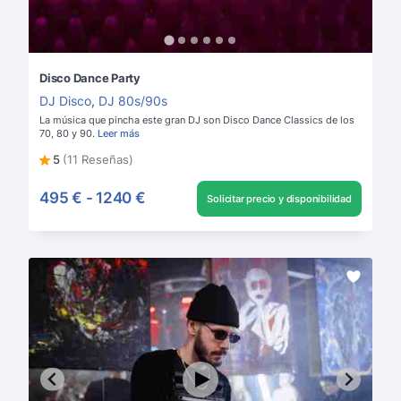
Disco Dance Party
DJ Disco
,
DJ 80s/90s
La música que pincha este gran DJ son Disco Dance Classics de los
70, 80 y 90.
Leer más
5
(11 Reseñas)
495 €
-
1240 €
Solicitar precio y disponibilidad