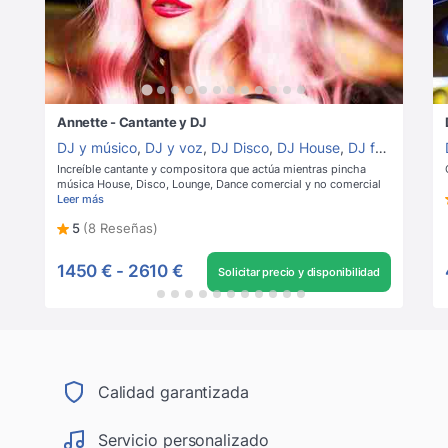
Annette - Cantante y DJ
DJ y músico
,
DJ y voz
,
DJ Disco
,
DJ House
,
DJ femenina
,
D
Increíble cantante y compositora que actúa mientras pincha
música House, Disco, Lounge, Dance comercial y no comercial
Leer más
5
(8 Reseñas)
1450 €
-
2610 €
Solicitar precio y disponibilidad
Calidad garantizada
Servicio personalizado