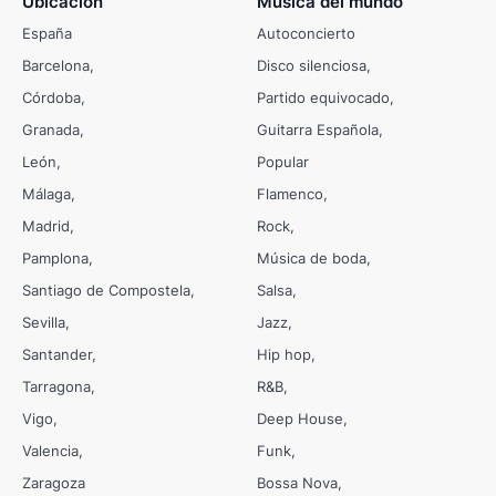
Ubicación
Música del mundo
España
Autoconcierto
Barcelona
Disco silenciosa
Córdoba
Partido equivocado
Granada
Guitarra Española
León
Popular
Málaga
Flamenco
Madrid
Rock
Pamplona
Música de boda
Santiago de Compostela
Salsa
Sevilla
Jazz
Santander
Hip hop
Tarragona
R&B
Vigo
Deep House
Valencia
Funk
Zaragoza
Bossa Nova