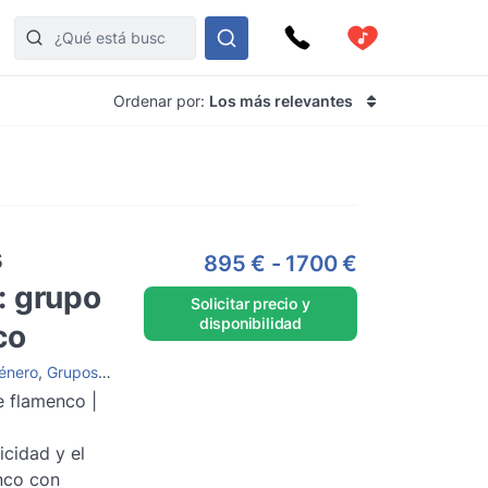
Ordenar por:
Los más relevantes
s
895 €
-
1700 €
: grupo
Solicitar precio y
disponibilidad
co
énero
,
Grupos de flamenco
e flamenco |
icidad y el
nco con