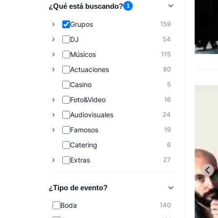
¿Qué está buscando?
1
Grupos
159
DJ
54
Músicos
115
Actuaciones
80
Casino
5
Foto&Video
16
Audiovisuales
24
Famosos
19
Catering
6
Extras
27
¿Tipo de evento?
Boda
140