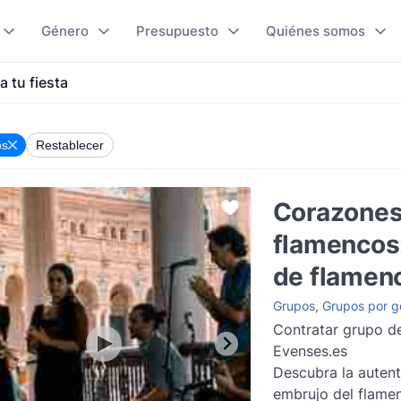
Género
Presupuesto
Quiénes somos
 tu fiesta
os
Restablecer
Corazone
flamencos
de flamen
Grupos
,
Grupos por g
Contratar grupo d
Evenses.es
Descubra la autent
embrujo del flame