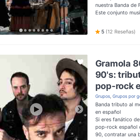
nuestra Banda de 
Este conjunto musi
a artistas dotados
pasió...
Leer más
5
(12 Reseñas)
Gramola 8
90's: tribu
pop-rock 
Grupos
,
Grupos por g
Banda tributo al m
en español
Si eres fanático de
pop-rock español 
90, contratar una 