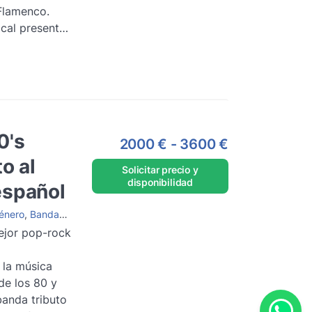
Flamenco.
cal presenta
 de talento y
0's
2000 €
-
3600 €
to al
Solicitar precio y
disponibilidad
español
énero
,
Bandas tributo
ejor pop-rock
 la música
de los 80 y
banda tributo