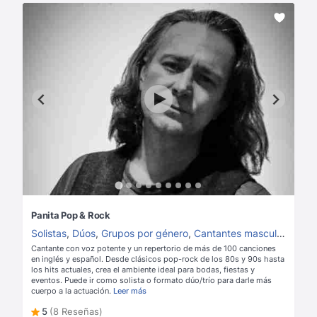
Panita Pop & Rock
Solistas
,
Dúos
,
Grupos por género
,
Cantantes masculinos
,
Can
Cantante con voz potente y un repertorio de más de 100 canciones
en inglés y español. Desde clásicos pop-rock de los 80s y 90s hasta
los hits actuales, crea el ambiente ideal para bodas, fiestas y
eventos. Puede ir como solista o formato dúo/trío para darle más
cuerpo a la actuación.
Leer más
5
(8 Reseñas)