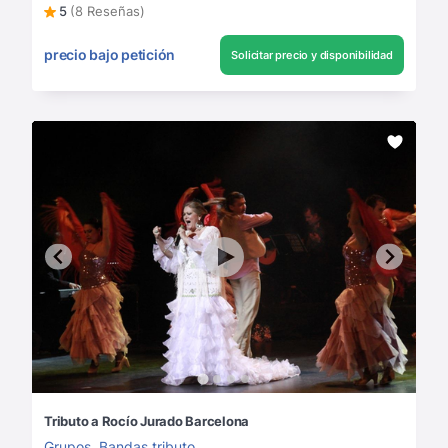
5
(8 Reseñas)
precio bajo petición
Solicitar precio y disponibilidad
Tributo a Rocío Jurado Barcelona
Grupos
,
Bandas tributo