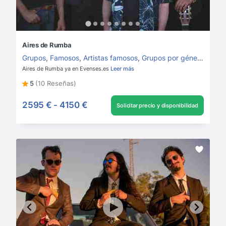
Aires de Rumba
Grupos
,
Famosos
,
Artistas famosos
,
Grupos por género
,
Grupo
Aires de Rumba ya en Evenses.es
Leer más
5
(10 Reseñas)
2595 €
-
4150 €
Solicitar precio y disponibilidad