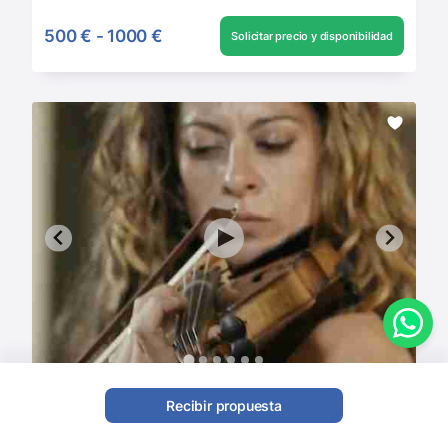
500 €
-
1000 €
Solicitar precio y disponibilidad
María Violinista Madrid
Recibir propuesta
Solistas
,
Orquestas
,
Dúos clásicos
,
Violinistas
,
Orquestas clásicas