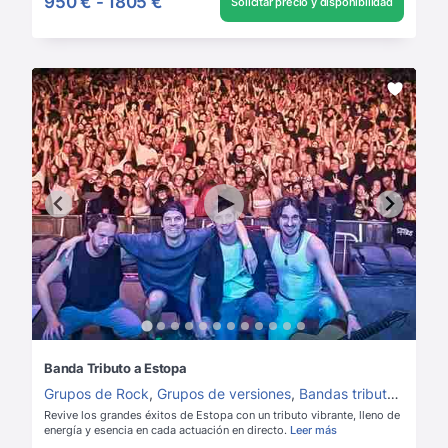
950 €
-
1805 €
Solicitar precio y disponibilidad
Banda Tributo a Estopa
Grupos de Rock
,
Grupos de versiones
,
Bandas tributo
,
Grupos
Revive los grandes éxitos de Estopa con un tributo vibrante, lleno de
energía y esencia en cada actuación en directo.
Leer más