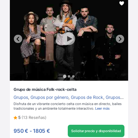
Grupo de música Folk-rock-celta
Grupos
,
Grupos por género
,
Grupos de Rock
,
Grupos de música para boda
Disfruta de un vibrante concierto celta con música en directo, bailes
tradicionales y un ambiente totalmente interactivo.
Leer más
5
(13 Reseñas)
950 €
-
1805 €
Solicitar precio y disponibilidad