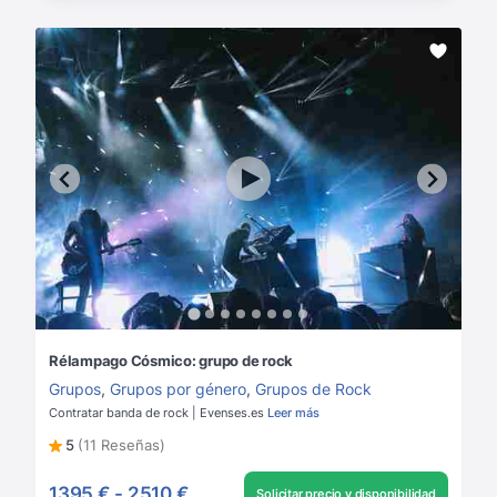
Rélampago Cósmico: grupo de rock
Grupos
,
Grupos por género
,
Grupos de Rock
Contratar banda de rock | Evenses.es
Leer más
5
(11 Reseñas)
1395 €
-
2510 €
Solicitar precio y disponibilidad