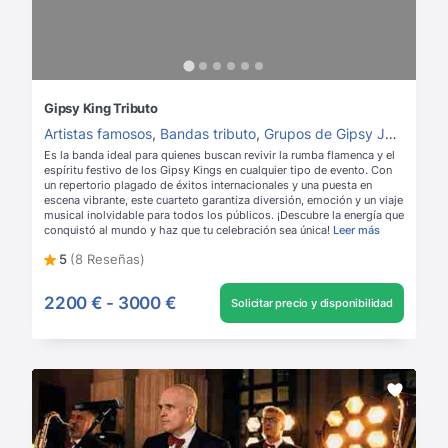
Gipsy King Tributo
Artistas famosos
,
Bandas tributo
,
Grupos de Gipsy Jazz
,
Grup
Es la banda ideal para quienes buscan revivir la rumba flamenca y el
espíritu festivo de los Gipsy Kings en cualquier tipo de evento. Con
un repertorio plagado de éxitos internacionales y una puesta en
escena vibrante, este cuarteto garantiza diversión, emoción y un viaje
musical inolvidable para todos los públicos. ¡Descubre la energía que
conquistó al mundo y haz que tu celebración sea única!
Leer más
5
(8 Reseñas)
2200 €
-
3000 €
Solicitar precio y disponibilidad