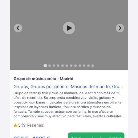
Grupo de música celta - Madrid
Grupos
,
Grupos por género
,
Músicas del mundo
,
Grupos de folk
Grupo de fantasy folk y música medieval de Madrid con más de 20
años de recorrido. Su propuesta combina voz, violín, guitarra y
bouzouki con bases musicales para crear una atmósfera envolvente
inspirada en leyendas ibéricas, folklore nórdico y mundos de
fantasía. También pueden actuar con bailarina, lo que añade un
componente visual muy atractivo para festivales, eventos culturales,
bodas temáticas y celebraciones con una estética celta, histórica o
5
(9 Reseñas)
fantástica.
Leer más