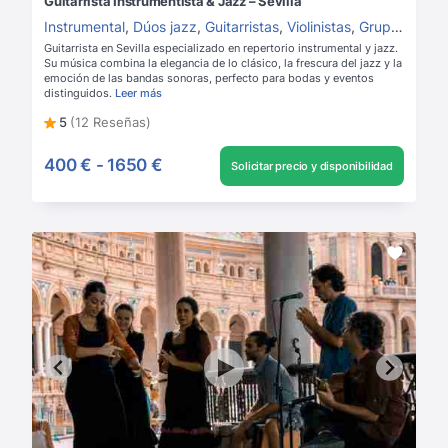
Guitarrista Instrumentista & Jazz – Sevilla
Instrumental
,
Dúos jazz
,
Guitarristas
,
Violinistas
,
Grupos de música para boda
Guitarrista en Sevilla especializado en repertorio instrumental y jazz.
Su música combina la elegancia de lo clásico, la frescura del jazz y la
emoción de las bandas sonoras, perfecto para bodas y eventos
distinguidos.
Leer más
5
(12 Reseñas)
400 €
-
1650 €
Solicitar precio y disponibilidad