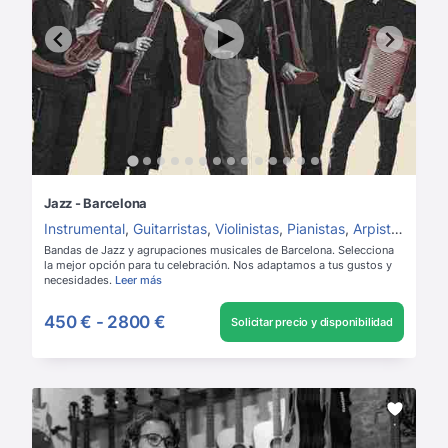
Jazz - Barcelona
Instrumental
,
Guitarristas
,
Violinistas
,
Pianistas
,
Arpistas
,
Saxo
Bandas de Jazz y agrupaciones musicales de Barcelona. Selecciona
la mejor opción para tu celebración. Nos adaptamos a tus gustos y
necesidades.
Leer más
450 €
-
2800 €
Solicitar precio y disponibilidad