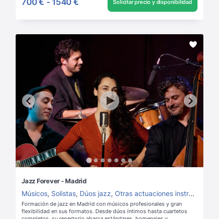
700 €
-
1540 €
Solicitar precio y disponibilidad
Jazz Forever - Madrid
Músicos
,
Solistas
,
Dúos jazz
,
Otras actuaciones instrumentales
Formación de jazz en Madrid con músicos profesionales y gran
flexibilidad en sus formatos. Desde dúos íntimos hasta cuartetos
completos, su repertorio abarca estándares, homenajes y