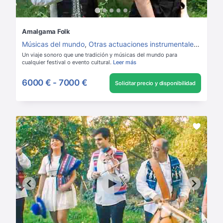
Amalgama Folk
Músicas del mundo
,
Otras actuaciones instrumentales
,
Grupos
Un viaje sonoro que une tradición y músicas del mundo para
cualquier festival o evento cultural.
Leer más
6000 €
-
7000 €
Solicitar precio y disponibilidad