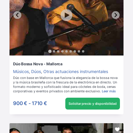
Dúo Bossa Nova - Mallorca
Músicos
,
Dúos
,
Otras actuaciones instrumentales
Dúo con base en Mallorca que fusiona la elegancia de la bossa nova
y la música brasileña con la frescura de la electrónica en directo. Un
formato moderno y sofisticado ideal para cócteles de boda, cenas
corporativas y eventos privados con ambiente exclusivo.
Leer más
900 €
-
1710 €
Solicitar precio y disponibilidad