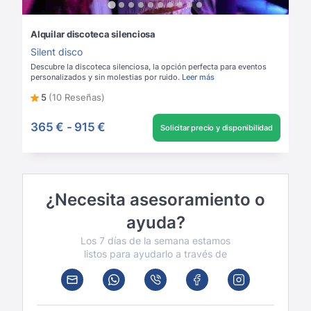
Alquilar discoteca silenciosa
Silent disco
Descubre la discoteca silenciosa, la opción perfecta para eventos
personalizados y sin molestias por ruido.
Leer más
5
(10 Reseñas)
365 €
-
915 €
Solicitar precio y disponibilidad
¿Necesita asesoramiento o
ayuda?
Los 7 días de la semana estamos
listos para ayudarlo a través de