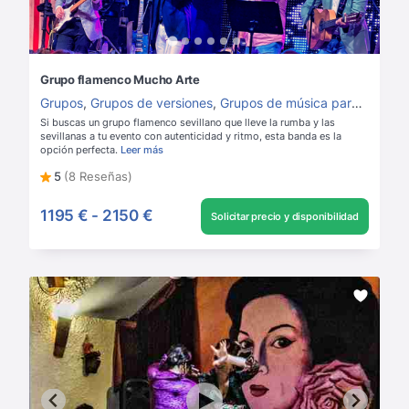
Grupo flamenco Mucho Arte
Grupos
,
Grupos de versiones
,
Grupos de música para boda
,
G
Si buscas un grupo flamenco sevillano que lleve la rumba y las
sevillanas a tu evento con autenticidad y ritmo, esta banda es la
opción perfecta.
Leer más
5
(8 Reseñas)
1195 €
-
2150 €
Solicitar precio y disponibilidad