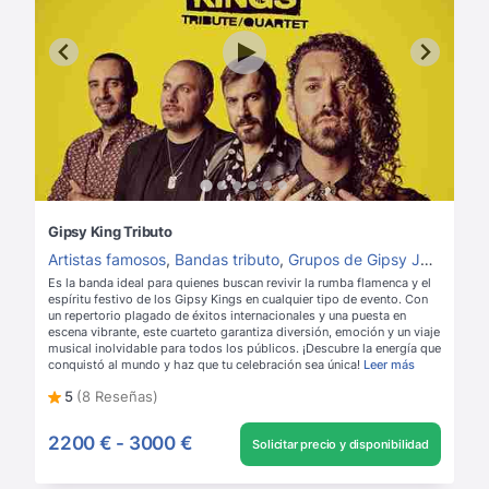
Gipsy King Tributo
Artistas famosos
,
Bandas tributo
,
Grupos de Gipsy Jazz
,
Grup
Es la banda ideal para quienes buscan revivir la rumba flamenca y el
espíritu festivo de los Gipsy Kings en cualquier tipo de evento. Con
un repertorio plagado de éxitos internacionales y una puesta en
escena vibrante, este cuarteto garantiza diversión, emoción y un viaje
musical inolvidable para todos los públicos. ¡Descubre la energía que
conquistó al mundo y haz que tu celebración sea única!
Leer más
5
(8 Reseñas)
2200 €
-
3000 €
Solicitar precio y disponibilidad