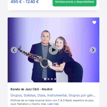
495 €
-
1240 €
Solicitar precio y disponibilidad
Banda de Jazz C&G - Madrid
Grupos
,
Solistas
,
Dúos
,
Instrumental
,
Grupos por género
,
Dúos
Disfruta de un viaje musical único con C & G Band, expertos en jazz,
soul, flamenco y mucho más.
Leer más