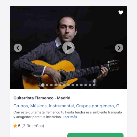
Guitarrista Flamenco - Madrid
Grupos
,
Músicos
,
Instrumental
,
Grupos por género
,
Guitarristas
Con este guitarrista flamenco tu fiesta tendrá ese ambiente tranquilo
y acogedor para tus invitados.
Leer más
5
(3 Reseñas)