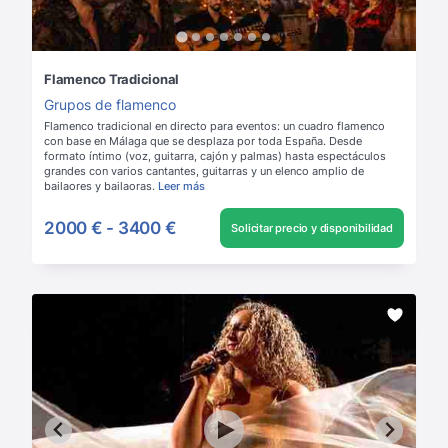
Flamenco Tradicional
Grupos de flamenco
Flamenco tradicional en directo para eventos: un cuadro flamenco
con base en Málaga que se desplaza por toda España. Desde
formato íntimo (voz, guitarra, cajón y palmas) hasta espectáculos
grandes con varios cantantes, guitarras y un elenco amplio de
bailaores y bailaoras.
Leer más
2000 €
-
3400 €
Solicitar precio y disponibilidad