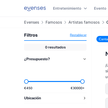
Entretenimiento
Evento
Evenses
Famosos
Artistas famosos
Filtros
Restablecer
Canta
0
resultados
¿Presupuesto?
¡
s
u
€
450
€
30000
+
Ubicación