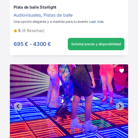
Pista de baile Starlight
Audiovisuales
,
Pistas de baile
Una opción elegante y a medida para tu evento
Leer más
5
(8 Reseñas)
695 €
-
4300 €
Solicitar precio y disponibilidad