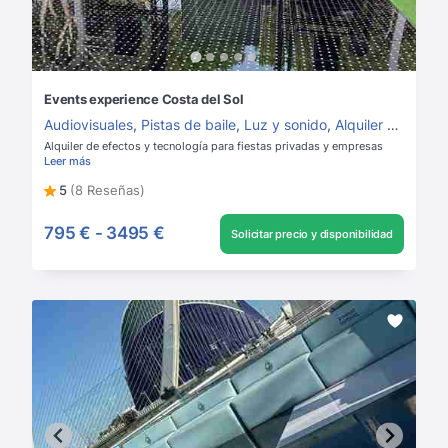
Events experience Costa del Sol
Audiovisuales
,
Pistas de baile
,
Luz y sonido
,
Alquiler de luz y sonido
Alquiler de efectos y tecnología para fiestas privadas y empresas
Leer más
5
(8 Reseñas)
795 €
-
3495 €
Solicitar precio y disponibilidad