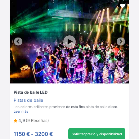
Pista de baile LED
Pistas de baile
Los colores brillantes provienen de esta fina pista de baile disco.
Leer más
4,9
(9 Reseñas)
1150 €
-
3200 €
Solicitar precio y disponibilidad