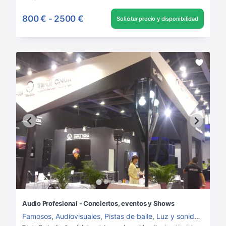
800 €
-
2500 €
Solicitar precio y disponibilidad
Audio Profesional - Conciertos, eventos y Shows
Famosos
,
Audiovisuales
,
Pistas de baile
,
Luz y sonido
,
Alquile